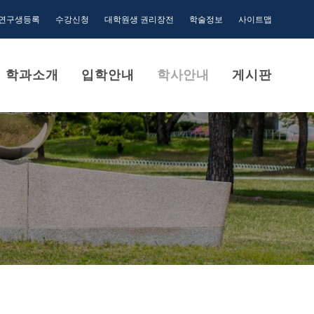
연구생등록
수강신청
대학원생 권리장전
학술정보
사이트맵
학과소개
입학안내
학사안내
게시판