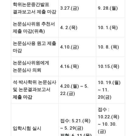
학위논문중간발표
3.27.(
금
)
9. 28.(월
)
결과보고서 제출 마감
논문심사위원 추천서
4. 2.(
목
)
10. 1.(
목
)
제출 마감
(
위촉
)
논문심사용 원고 제출
4.10.(
금
)
10. 8. (목
)
마감
논문심사위원에게
4.16.(
목
)
10.15.(
목
)
논문심사 의뢰
석
·
박사학위 논문심사
10. 19.(
월
)
4.20.(
월
) ~ 5.
및 논문결과보고서
~ 11.
22.(
금
)
제출 마감
20(
금
)
접수
:
10.22.(
목
)
접수
: 5.21.(
목
)
~ 10. 30.
~ 5. 29(
금
)
입학시험 실시
(
금
)
전형
: 6. 11.(
목
)